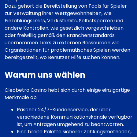
Dazu gehört die Bereitstellung von Tools für Spieler
zur Verwaltung ihrer Wettgewohnheiten, wie
Einzahlungslimits, Verlustlimits, Selbstsperren und
andere Kontrollen, wie gesetzlich vorgeschrieben
oder freiwillig gemäß den Branchenstandards
übernommen. Links zu externen Ressourcen wie
Organisationen für problematisches Spielen werden
bereitgestellt, wo Benutzer Hilfe suchen können.
Warum uns wählen
Cleobetra Casino hebt sich durch einige einzigartige
Merkmale ab:
Rascher 24/7-Kundenservice, der über
verschiedene Kommunikationskanäle verfügbar
ist, um Anfragen umgehend zu beantworten.
Eine breite Palette sicherer Zahlungsmethoden,