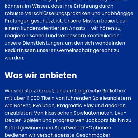
können, im Wissen, dass ihre Erfahrung durch
robuste Verschlüsselungspraktiken und unabhängige
Prüfungen geschützt ist. Unsere Mission basiert auf
einem kundenorientierten Ansatz – wir hören zu,
reagieren schnell und verbessern kontinuierlich
unsere Dienstleistungen, um den sich wandelnden
Bedürfnissen unserer Gemeinschaft gerecht zu
werden.
Was wir anbieten
Wir sind stolz darauf, eine umfangreiche Bibliothek
mit über 11.000 Titeln von führenden Spieleanbietern
wie NetEnt, Evolution, Pragmatic Play und anderen
anzubieten. Von klassischen Spielautomaten, Live-
Dealer-Spielen und progressiven Jackpots bis hin zu
Sofortgewinnen und Sportwetten-Optionen
bedienen wir verschiedenste Geschmäcker.