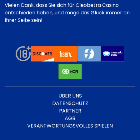
Vielen Dank, dass Sie sich für Cleobetra Casino
entschieden haben, und möge das Glück immer an
Ihrer Seite sein!
ÜBER UNS
DATENSCHUTZ
PARTNER
AGB
VERANTWORTUNGSVOLLES SPIELEN