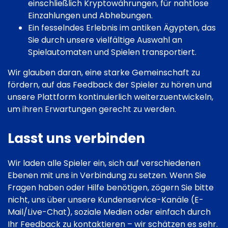
einschließlich Kryptowährungen, für nahtlose
Einzahlungen und Abhebungen.
Ein fesselndes Erlebnis im antiken Ägypten, das
Sie durch unsere vielfältige Auswahl an
Spielautomaten und Spielen transportiert.
Wir glauben daran, eine starke Gemeinschaft zu
fördern, auf das Feedback der Spieler zu hören und
unsere Plattform kontinuierlich weiterzuentwickeln,
um ihren Erwartungen gerecht zu werden.
Lasst uns verbinden
Wir laden alle Spieler ein, sich auf verschiedenen
Ebenen mit uns in Verbindung zu setzen. Wenn Sie
Fragen haben oder Hilfe benötigen, zögern Sie bitte
nicht, uns über unsere Kundenservice-Kanäle (E-
Mail/Live-Chat), soziale Medien oder einfach durch
Ihr Feedback zu kontaktieren – wir schätzen es sehr.