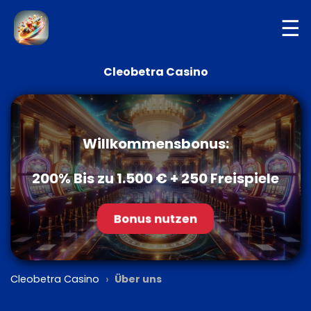
☰
Cleobetra Casino
Willkommensbonus:
200% Bis zu 1.500 € + 250 Freispiele
Bonus nutzen
›
Cleobetra Casino
Über uns