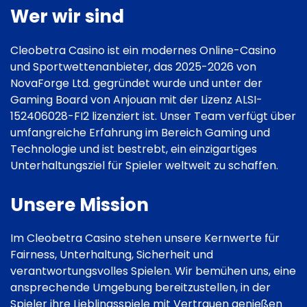
Wer wir sind
Cleobetra Casino ist ein modernes Online-Casino
und Sportwettenanbieter, das 2025-2026 von
NovaForge Ltd. gegründet wurde und unter der
Gaming Board von Anjouan mit der Lizenz ALSI-
152406028-FI2 lizenziert ist. Unser Team verfügt über
umfangreiche Erfahrung im Bereich Gaming und
Technologie und ist bestrebt, ein einzigartiges
Unterhaltungsziel für Spieler weltweit zu schaffen.
Unsere Mission
Im Cleobetra Casino stehen unsere Kernwerte für
Fairness, Unterhaltung, Sicherheit und
verantwortungsvolles Spielen. Wir bemühen uns, eine
ansprechende Umgebung bereitzustellen, in der
Spieler ihre Lieblingsspiele mit Vertrauen genießen