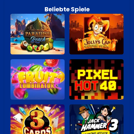
Beliebte Spiele