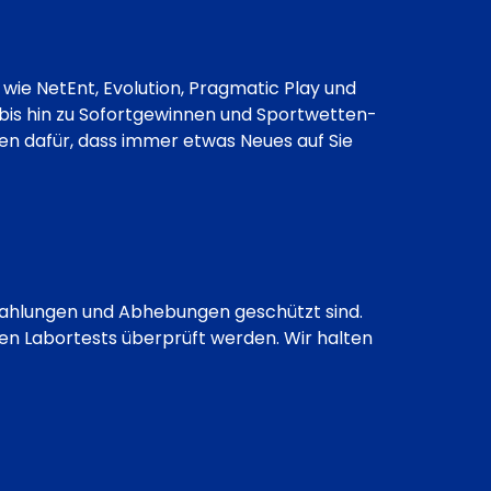
 wie NetEnt, Evolution, Pragmatic Play und
bis hin zu Sofortgewinnen und Sportwetten-
en dafür, dass immer etwas Neues auf Sie
nzahlungen und Abhebungen geschützt sind.
en Labortests überprüft werden. Wir halten