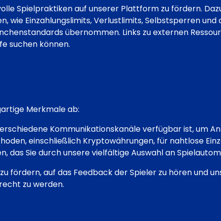
olle Spielpraktiken auf unserer Plattform zu fördern. Dazu
 wie Einzahlungslimits, Verlustlimits, Selbstsperren und 
ranchenstandards übernommen. Links zu externen Ressour
lfe suchen können.
igartige Merkmale ab:
verschiedene Kommunikationskanäle verfügbar ist, um 
thoden, einschließlich Kryptowährungen, für nahtlose E
en, das Sie durch unsere vielfältige Auswahl an Spielautom
u fördern, auf das Feedback der Spieler zu hören und uns
recht zu werden.