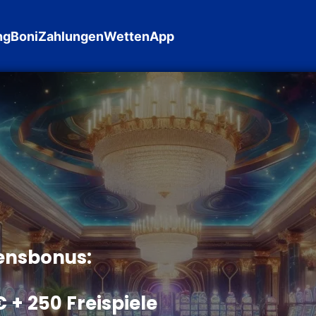
ng
Boni
Zahlungen
Wetten
App
nsbonus:
€ + 250 Freispiele