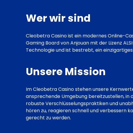
Wer wir sind
Cleobetra Casino ist ein modernes Online-Ca
Gaming Board von Anjouan mit der Lizenz ALSI
Technologie und ist bestrebt, ein einzigartiges
Unsere Mission
Im Cleobetra Casino stehen unsere Kernwerte 
ansprechende Umgebung bereitzustellen, in der
robuste Verschlüsselungspraktiken und unabhä
hören zu, reagieren schnell und verbessern k
gerecht zu werden.