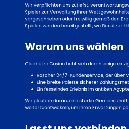
Wir verpflichten uns zutiefst, verantwortungsv
Spieler zur Verwaltung ihrer Wettgewohnheiten,
vorgeschrieben oder freiwillig gemäß den B
Spielen werden bereitgestellt, wo Benutzer Hi
Warum uns wählen
Cleobetra Casino hebt sich durch einige einz
Rascher 24/7-Kundenservice, der über 
Eine breite Palette sicherer Zahlungsme
Ein fesselndes Erlebnis im antiken Ägypt
Wir glauben daran, eine starke Gemeinschaft z
weiterzuentwickeln, um ihren Erwartungen ge
Lasst uns verbinden