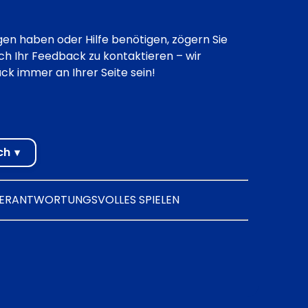
agen haben oder Hilfe benötigen, zögern Sie
ch Ihr Feedback zu kontaktieren – wir
ck immer an Ihrer Seite sein!
ch
▾
ERANTWORTUNGSVOLLES SPIELEN